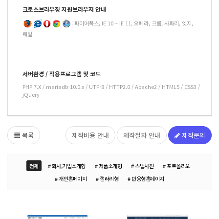
크로스브라우징 지원브라우저 안내
: 파이어폭스, IE 10 ~ IE 11, 오페라, 크롬, 사파리, 엣지,
웨일
서버환경 / 적용프로그램 및 코드
PHP 7.X / mariadb-10.0.x / UTF-8 / HTTP2.0 / Apache2 / HTML5 / CSS3 /
jQuery
목록
제작비용 안내
제작절차 안내
제작문의
전체
# 회사,기업소개형
# 제품소개형
# 스냅사진
# 포트폴리오
# 개인홈페이지
# 갤러리형
# 반응형홈페이지