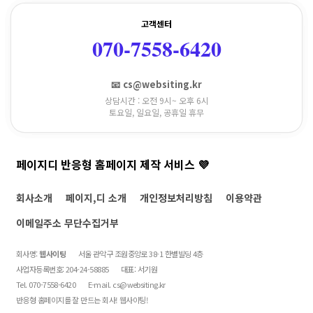
고객센터
070-7558-6420
📧 cs@websiting.kr
상담시간 : 오전 9시~ 오후 6시
토요일, 일요일, 공휴일 휴무
페이지디 반응형 홈페이지 제작 서비스 💜
회사소개
페이지,디 소개
개인정보처리방침
이용약관
이메일주소 무단수집거부
회사명:
웹사이팅
서울 관악구 조원중앙로 38-1 한별빌딩 4층
사업자등록번호: 204-24-58885
대표: 서기원
Tel. 070-7558-6420
E-mail.
cs@websiting.kr
반응형 홈페이지를 잘 만드는 회사! 웹사이팅!