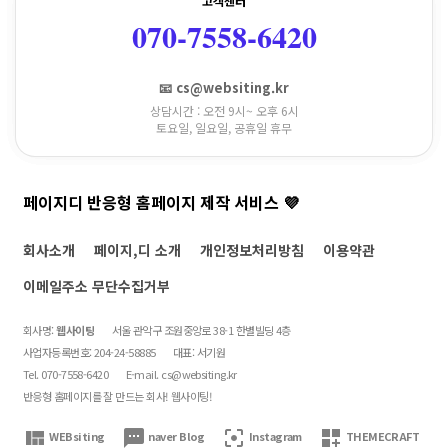
고객센터
070-7558-6420
📧 cs@websiting.kr
상담시간 : 오전 9시~ 오후 6시
토요일, 일요일, 공휴일 휴무
페이지디 반응형 홈페이지 제작 서비스 💜
회사소개
페이지,디 소개
개인정보처리방침
이용약관
이메일주소 무단수집거부
회사명:
웹사이팅
서울 관악구 조원중앙로 38-1 한별빌딩 4층
사업자등록번호: 204-24-58885
대표: 서기원
Tel. 070-7558-6420
E-mail.
cs@websiting.kr
반응형 홈페이지를 잘 만드는 회사! 웹사이팅!
view_quilt
textsms
filter_center_focus
dashboard_customize
WEBsiting
naver Blog
Instagram
THEMECRAFT