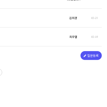
김희경
02-21
최우열
02-10
질문등록