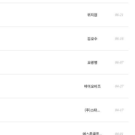
위지원
06-21
김오수
06-16
오광명
06-07
바이오비즈
04-27
(주)스타...
04-17
에스존골프...
04-01