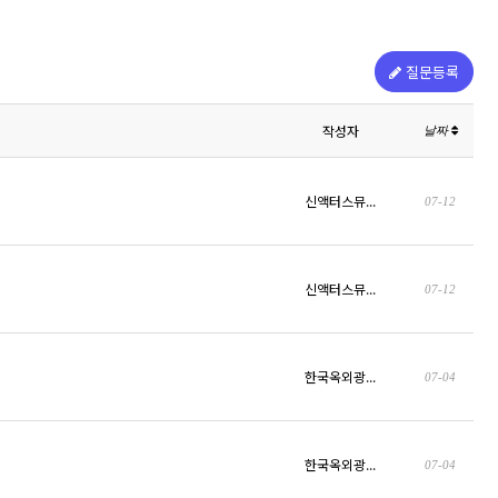
질문등록
작성자
날짜
신액터스뮤...
07-12
신액터스뮤...
07-12
한국옥외광...
07-04
한국옥외광...
07-04