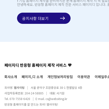
❗ 기업 홈페이지 제작을 준비하시는 분께 홈페이지 제작 시 꼭 필요
공지사항 더보기
east
페이지디 반응형 홈페이지 제작 서비스 💜
회사소개
페이지,디 소개
개인정보처리방침
이용약관
이메일주
회사명:
웹사이팅
|
서울 관악구 조원중앙로 38-1 한별빌딩 4층
사업자등록번호: 204-24-58885
|
대표: 서기원
Tel. 070-7558-6420
|
E-mail.
cs@websiting.kr
반응형 홈페이지를 잘 만드는 회사! 웹사이팅!