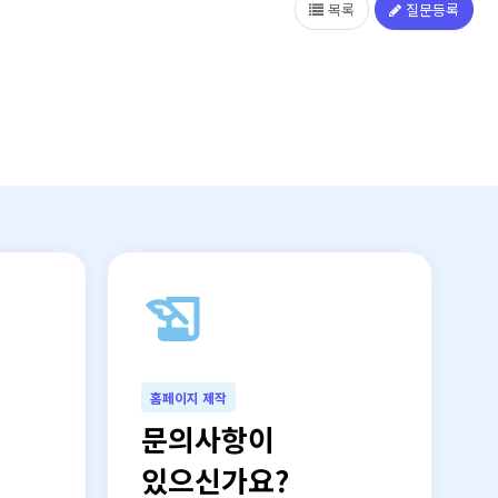
목록
질문등록
north_east
history_edu
north_east
홈페이지 제작
문의사항이
있으신가요?