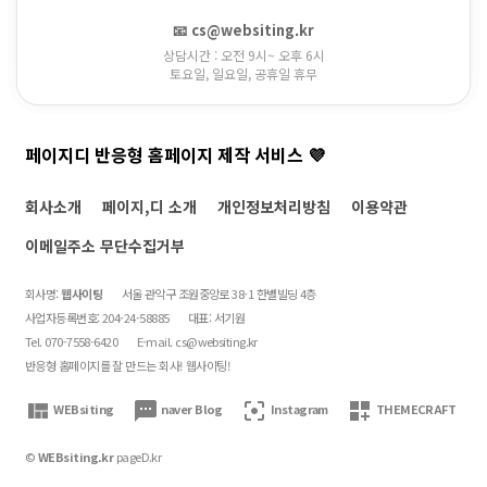
📧 cs@websiting.kr
상담시간 : 오전 9시~ 오후 6시
토요일, 일요일, 공휴일 휴무
페이지디 반응형 홈페이지 제작 서비스 💜
회사소개
페이지,디 소개
개인정보처리방침
이용약관
이메일주소 무단수집거부
회사명:
웹사이팅
서울 관악구 조원중앙로 38-1 한별빌딩 4층
사업자등록번호: 204-24-58885
대표: 서기원
Tel. 070-7558-6420
E-mail.
cs@websiting.kr
반응형 홈페이지를 잘 만드는 회사! 웹사이팅!
view_quilt
textsms
filter_center_focus
dashboard_customize
WEBsiting
naver Blog
Instagram
THEMECRAFT
©
WEBsiting.kr
pageD.kr