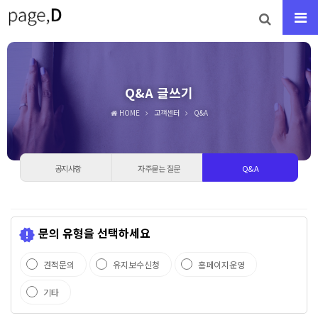
Q&A 글쓰기
HOME
고객센터
Q&A
공지사항
자주묻는 질문
Q&A
문의 유형을 선택하세요
new_releases
견적문의
유지보수신청
홈페이지운영
기타