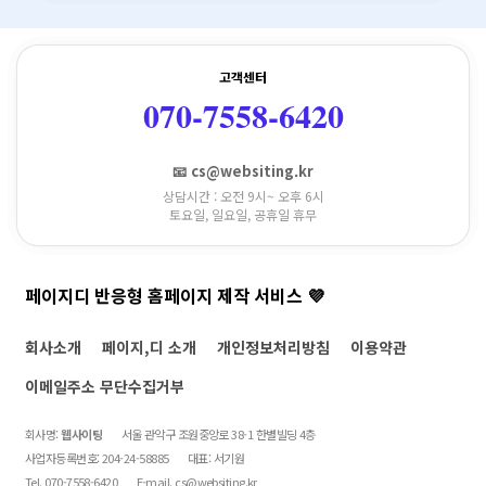
고객센터
070-7558-6420
📧 cs@websiting.kr
상담시간 : 오전 9시~ 오후 6시
토요일, 일요일, 공휴일 휴무
페이지디 반응형 홈페이지 제작 서비스 💜
회사소개
페이지,디 소개
개인정보처리방침
이용약관
이메일주소 무단수집거부
회사명:
웹사이팅
서울 관악구 조원중앙로 38-1 한별빌딩 4층
사업자등록번호: 204-24-58885
대표: 서기원
Tel. 070-7558-6420
E-mail.
cs@websiting.kr